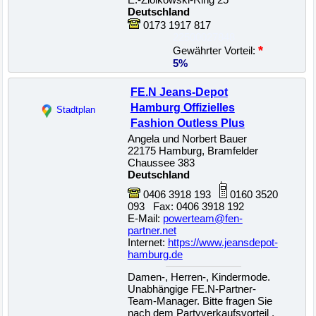
Deutschland
0173 1917 817
22500027848
*
Gewährter Vorteil:
5%
FE.N Jeans-Depot
Hamburg Offizielles
Stadtplan
Fashion Outless Plus
Angela und Norbert Bauer
22175 Hamburg, Bramfelder
Chaussee 383
Deutschland
0406 3918 193
0160 3520
093 Fax: 0406 3918 192
E-Mail:
powerteam@fen-
partner.net
Internet:
https://www.jeansdepot-
hamburg.de
Damen-, Herren-, Kindermode.
Unabhängige FE.N-Partner-
Team-Manager. Bitte fragen Sie
nach dem Partyverkaufsvorteil .