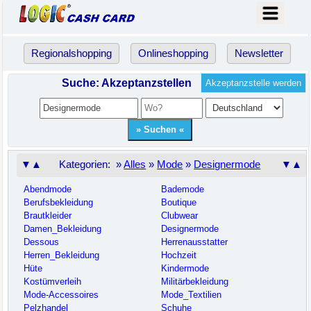
Regionalshopping
Onlineshopping
Newsletter
Suche: Akzeptanzstellen
Akzeptanzstelle werden
▼▲
Kategorien: »
Alles
»
Mode
»
Designermode
▼▲
Abendmode
Bademode
Berufsbekleidung
Boutique
Brautkleider
Clubwear
Damen_Bekleidung
Designermode
Dessous
Herrenausstatter
Herren_Bekleidung
Hochzeit
Hüte
Kindermode
Kostümverleih
Militärbekleidung
Mode-Accessoires
Mode_Textilien
Pelzhandel
Schuhe