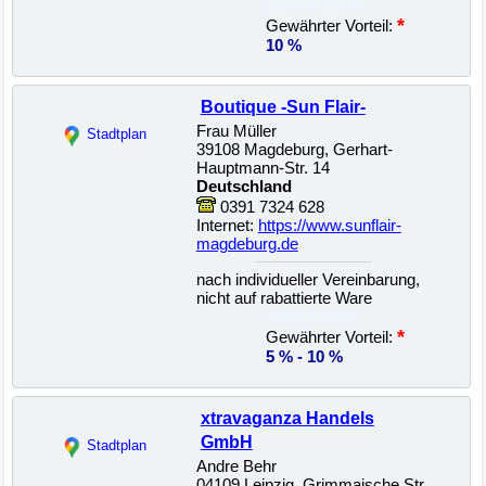
22500012986
*
Gewährter Vorteil:
10 %
Boutique -Sun Flair-
Frau Müller
Stadtplan
39108 Magdeburg, Gerhart-
Hauptmann-Str. 14
Deutschland
0391 7324 628
Internet:
https://www.sunflair-
magdeburg.de
nach individueller Vereinbarung,
nicht auf rabattierte Ware
22500012897
*
Gewährter Vorteil:
5 % - 10 %
xtravaganza Handels
GmbH
Stadtplan
Andre Behr
04109 Leipzig, Grimmaische Str.