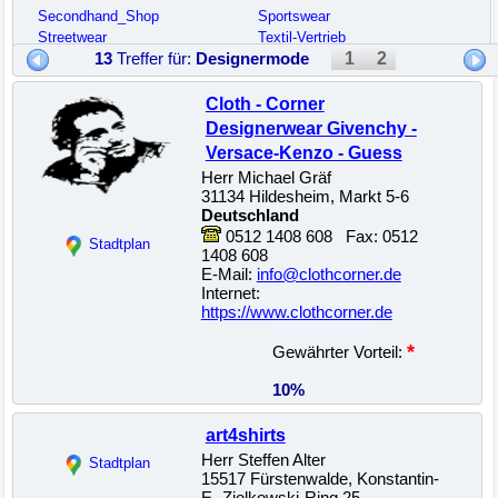
Secondhand_Shop
Sportswear
Streetwear
Textil-Vertrieb
1
2
13
Treffer für:
Designermode
Cloth - Corner
Designerwear Givenchy -
Versace-Kenzo - Guess
Herr Michael Gräf
31134 Hildesheim, Markt 5-6
Deutschland
0512 1408 608 Fax: 0512
Stadtplan
1408 608
E-Mail:
info@clothcorner.de
Internet:
https://www.clothcorner.de
22500009380
*
Gewährter Vorteil:
10%
art4shirts
Herr Steffen Alter
Stadtplan
15517 Fürstenwalde, Konstantin-
E.-Ziolkowski-Ring 25