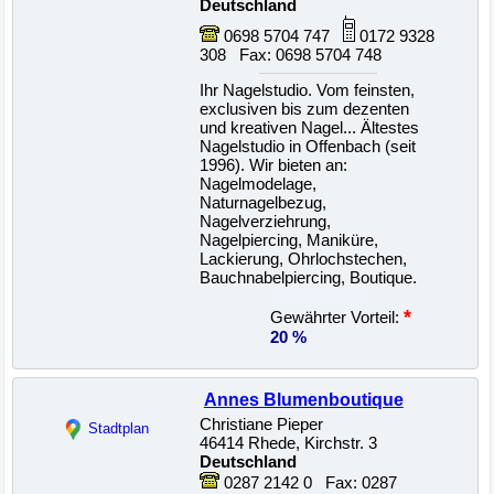
Deutschland
0698 5704 747
0172 9328
308 Fax: 0698 5704 748
Ihr Nagelstudio. Vom feinsten,
exclusiven bis zum dezenten
und kreativen Nagel... Ältestes
Nagelstudio in Offenbach (seit
1996). Wir bieten an:
Nagelmodelage,
Naturnagelbezug,
Nagelverziehrung,
Nagelpiercing, Maniküre,
Lackierung, Ohrlochstechen,
Bauchnabelpiercing, Boutique.
22500015698
*
Gewährter Vorteil:
20 %
Annes Blumenboutique
Christiane Pieper
Stadtplan
46414 Rhede, Kirchstr. 3
Deutschland
0287 2142 0 Fax: 0287