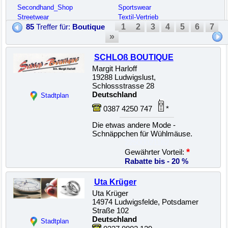
Secondhand_Shop
Sportswear
Streetwear
Textil-Vertrieb
1
2
3
4
5
6
7
85
Treffer für:
Boutique
»
SCHLOß BOUTIQUE
Margit Harloff
19288 Ludwigslust,
Schlossstrasse 28
Deutschland
Stadtplan
0387 4250 747
*
Die etwas andere Mode -
Schnäppchen für Wühlmäuse.
22500021162
*
Gewährter Vorteil:
Rabatte bis - 20 %
Uta Krüger
Uta Krüger
14974 Ludwigsfelde, Potsdamer
Straße 102
Deutschland
Stadtplan