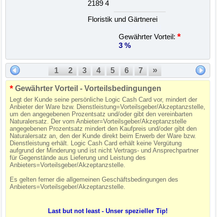
2189 4
Floristik und Gärtnerei
22500015563
*
Gewährter Vorteil:
3 %
»
1
2
3
4
5
6
7
*
Gewährter Vorteil - Vorteilsbedingungen
Legt der Kunde seine persönliche Logic Cash Card vor, mindert der
Anbieter der Ware bzw. Dienstleistung=Vorteilsgeber/Akzeptanzstelle,
um den angegebenen Prozentsatz und/oder gibt den vereinbarten
Naturalersatz. Der vom Anbieter=Vorteilsgeber/Akzeptanzstelle
angegebenen Prozentsatz mindert den Kaufpreis und/oder gibt den
Naturalersatz an, den der Kunde direkt beim Erwerb der Ware bzw.
Dienstleistung erhält. Logic Cash Card erhält keine Vergütung
aufgrund der Minderung und ist nicht Vertrags- und Ansprechpartner
für Gegenstände aus Lieferung und Leistung des
Anbieters=Vorteilsgeber/Akzeptanzstelle.
Es gelten ferner die allgemeinen Geschäftsbedingungen des
Anbieters=Vorteilsgeber/Akzeptanzstelle.
Last but not least - Unser spezieller Tip!