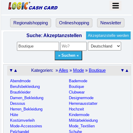
Regionalshopping
Onlineshopping
Newsletter
Suche: Akzeptanzstellen
Akzeptanzstelle werden
▼▲
Kategorien: »
Alles
»
Mode
»
Boutique
▼▲
Abendmode
Bademode
Berufsbekleidung
Boutique
Brautkleider
Clubwear
Damen_Bekleidung
Designermode
Dessous
Herrenausstatter
Herren_Bekleidung
Hochzeit
Hüte
Kindermode
Kostümverleih
Militärbekleidung
Mode-Accessoires
Mode_Textilien
Pelzhandel
Schuhe