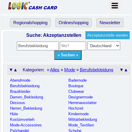
Regionalshopping
Onlineshopping
Newsletter
Suche: Akzeptanzstellen
Akzeptanzstelle werden
▼▲
Kategorien: »
Alles
»
Mode
»
Berufsbekleidung
▼▲
Abendmode
Bademode
Berufsbekleidung
Boutique
Brautkleider
Clubwear
Damen_Bekleidung
Designermode
Dessous
Herrenausstatter
Herren_Bekleidung
Hochzeit
Hüte
Kindermode
Kostümverleih
Militärbekleidung
Mode-Accessoires
Mode_Textilien
Pelzhandel
Schuhe