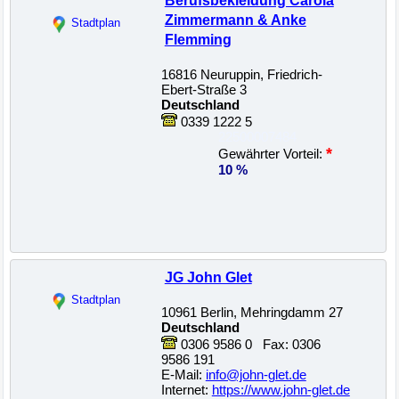
Berufsbekleidung Carola
Zimmermann & Anke
Stadtplan
Flemming
16816 Neuruppin, Friedrich-
Ebert-Straße 3
Deutschland
0339 1222 5
22500007484
*
Gewährter Vorteil:
10 %
JG John Glet
Stadtplan
10961 Berlin, Mehringdamm 27
Deutschland
0306 9586 0 Fax: 0306
9586 191
E-Mail:
info@john-glet.de
Internet:
https://www.john-glet.de