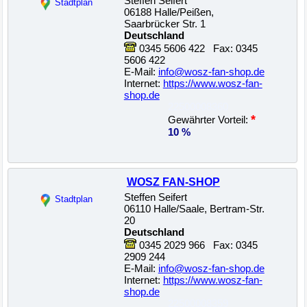
Steffen Seifert
Stadtplan
06188 Halle/Peißen,
Saarbrücker Str. 1
Deutschland
0345 5606 422 Fax: 0345
5606 422
E-Mail:
info@wosz-fan-shop.de
Internet:
https://www.wosz-fan-
shop.de
22500008360
*
Gewährter Vorteil:
10 %
WOSZ FAN-SHOP
Steffen Seifert
Stadtplan
06110 Halle/Saale, Bertram-Str.
20
Deutschland
0345 2029 966 Fax: 0345
2909 244
E-Mail:
info@wosz-fan-shop.de
Internet:
https://www.wosz-fan-
shop.de
22500008359