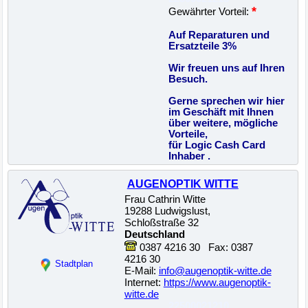
*
Gewährter Vorteil:
Auf Reparaturen und
Ersatzteile 3%
Wir freuen uns auf Ihren
Besuch.
Gerne sprechen wir hier
im Geschäft mit Ihnen
über weitere, mögliche
Vorteile,
für Logic Cash Card
Inhaber .
AUGENOPTIK WITTE
Frau Cathrin Witte
19288 Ludwigslust,
Schloßstraße 32
Deutschland
0387 4216 30 Fax: 0387
4216 30
Stadtplan
E-Mail:
info@augenoptik-witte.de
Internet:
https://www.augenoptik-
witte.de
22500021210