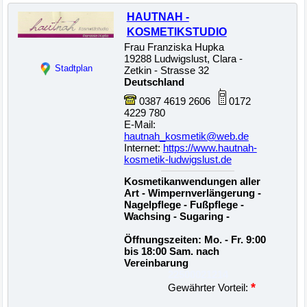
HAUTNAH -
KOSMETIKSTUDIO
Frau Franziska Hupka
19288 Ludwigslust, Clara -
Stadtplan
Zetkin - Strasse 32
Deutschland
0387 4619 2606
0172
4229 780
E-Mail:
hautnah_kosmetik@web.de
Internet:
https://www.hautnah-
kosmetik-ludwigslust.de
Kosmetikanwendungen aller
Art - Wimpernverlängerung -
Nagelpflege - Fußpflege -
Wachsing - Sugaring -
Öffnungszeiten: Mo. - Fr. 9:00
bis 18:00 Sam. nach
Vereinbarung
22500021214
*
Gewährter Vorteil: