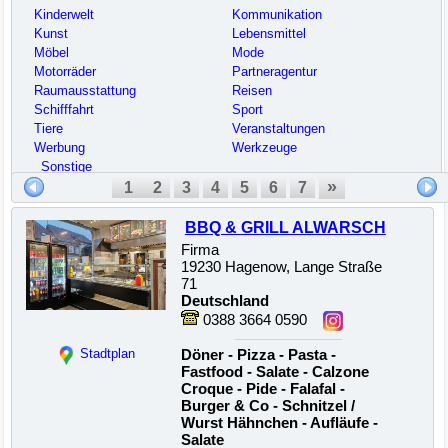
Kinderwelt
Kommunikation
Kunst
Lebensmittel
Möbel
Mode
Motorräder
Partneragentur
Raumausstattung
Reisen
Schifffahrt
Sport
Tiere
Veranstaltungen
Werbung
Werkzeuge
_Sonstige
»
1
2
3
4
5
6
7
BBQ & GRILL ALWARSCH
Firma
19230 Hagenow, Lange Straße
71
Deutschland
0388 3664 0590
Stadtplan
Döner - Pizza - Pasta -
Fastfood - Salate - Calzone
Croque - Pide - Falafal -
Burger & Co - Schnitzel /
Wurst Hähnchen - Aufläufe -
Salate