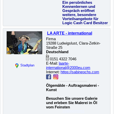
Ein persönliches
Kennenlernen und
Gespräch eröffnet
weitere, besondere
Vorteilsangebote für
Logic Cash Card Besitzer
LA ARTE - international
Firma
19288 Ludwigslust, Clara-Zetkin-
Straße 25
Deutschland
0151 4322 7046
E-Mail:
laarte-
Stadtplan
international@2000eu.com
Internet:
https://sabineochs.com
Ölgemälde - Auftragsmalerei -
Kunst
Besuchen Sie unsere Galerie
und erleben Sie Malerei in Öl
vom Feinsten
22500033211