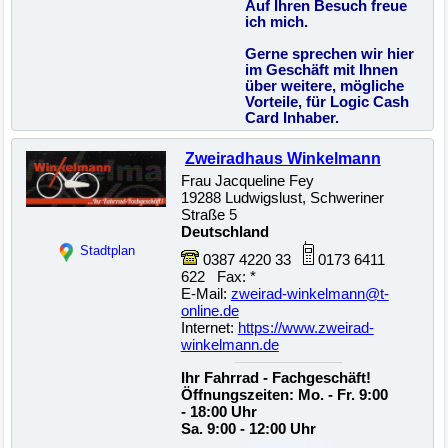
Auf Ihren Besuch freue
ich mich.
Gerne sprechen wir hier
im Geschäft mit Ihnen
über weitere, mögliche
Vorteile, für Logic Cash
Card Inhaber.
Zweiradhaus Winkelmann
Frau Jacqueline Fey
19288 Ludwigslust, Schweriner
Straße 5
Deutschland
Stadtplan
0387 4220 33
0173 6411
622 Fax: *
E-Mail:
zweirad-winkelmann@t-
online.de
Internet:
https://www.zweirad-
winkelmann.de
Ihr Fahrrad - Fachgeschäft!
Öffnungszeiten: Mo. - Fr. 9:00
- 18:00 Uhr
Sa. 9:00 - 12:00 Uhr
22500021213