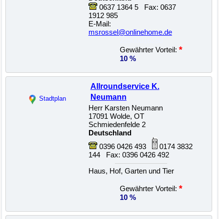
0637 1364 5 Fax: 0637
1912 985
E-Mail:
msrossel@onlinehome.de
22500016280
*
Gewährter Vorteil:
10 %
Allroundservice K.
Neumann
Stadtplan
Herr Karsten Neumann
17091 Wolde, OT
Schmiedenfelde 2
Deutschland
0396 0426 493
0174 3832
144 Fax: 0396 0426 492
Haus, Hof, Garten und Tier
22500016198
*
Gewährter Vorteil:
10 %