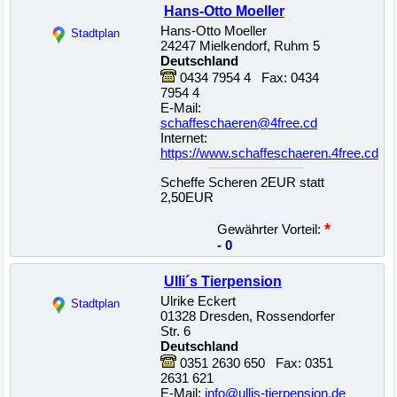
Hans-Otto Moeller
Hans-Otto Moeller
Stadtplan
24247 Mielkendorf, Ruhm 5
Deutschland
0434 7954 4 Fax: 0434
7954 4
E-Mail:
schaffeschaeren@4free.cd
Internet:
https://www.schaffeschaeren.4free.cd
Scheffe Scheren 2EUR statt
2,50EUR
22500016068
*
Gewährter Vorteil:
- 0
Ulli´s Tierpension
Ulrike Eckert
Stadtplan
01328 Dresden, Rossendorfer
Str. 6
Deutschland
0351 2630 650 Fax: 0351
2631 621
E-Mail:
info@ullis-tierpension.de