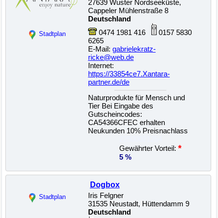
27639 Wuster Nordseeküste,
Cappeler Mühlenstraße 8
Deutschland
0474 1981 416
0157 5830
Stadtplan
6265
E-Mail:
gabrielekratz-
ricke@web.de
Internet:
https://33854ce7.Xantara-
partner.de/de
Naturprodukte für Mensch und
Tier Bei Eingabe des
Gutscheincodes:
CA54366CFEC erhalten
Neukunden 10% Preisnachlass
22500021254
*
Gewährter Vorteil:
5 %
Dogbox
Iris Felgner
Stadtplan
31535 Neustadt, Hüttendamm 9
Deutschland