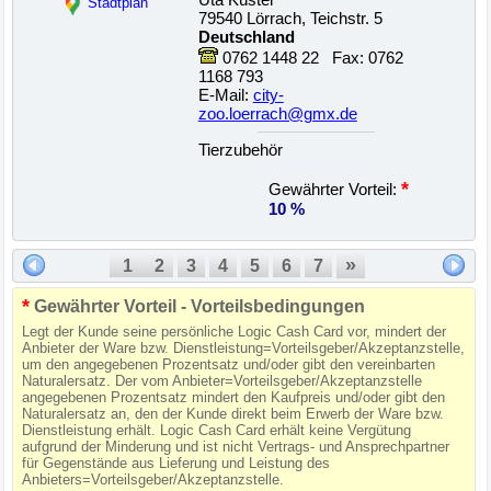
Uta Küster
Stadtplan
79540 Lörrach, Teichstr. 5
Deutschland
0762 1448 22 Fax: 0762
1168 793
E-Mail:
city-
zoo.loerrach@gmx.de
Tierzubehör
22500015945
*
Gewährter Vorteil:
10 %
»
1
2
3
4
5
6
7
*
Gewährter Vorteil - Vorteilsbedingungen
Legt der Kunde seine persönliche Logic Cash Card vor, mindert der
Anbieter der Ware bzw. Dienstleistung=Vorteilsgeber/Akzeptanzstelle,
um den angegebenen Prozentsatz und/oder gibt den vereinbarten
Naturalersatz. Der vom Anbieter=Vorteilsgeber/Akzeptanzstelle
angegebenen Prozentsatz mindert den Kaufpreis und/oder gibt den
Naturalersatz an, den der Kunde direkt beim Erwerb der Ware bzw.
Dienstleistung erhält. Logic Cash Card erhält keine Vergütung
aufgrund der Minderung und ist nicht Vertrags- und Ansprechpartner
für Gegenstände aus Lieferung und Leistung des
Anbieters=Vorteilsgeber/Akzeptanzstelle.