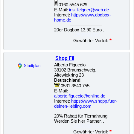
0160 5545 629
E-Mail:
iris_felgner@web.de
Internet:
https://www.dogbox-
home.de
20er Dogbox 13,90 Euro .
22500021008
*
Gewährter Vorteil:
Shop Fil
Alberto Figuccio
Stadtplan
38102 Braunschweig,
Altewiekring 23
Deutschland
0531 3540 755
E-Mail:
alberto.figuccio@online.de
Internet:
https://www.shopp.fuer-
deinen-liebling.com
20% Rabatt für Tiernahrung.
Werden Sie hier Partner. .
22500020932
*
Gewährter Vorteil: