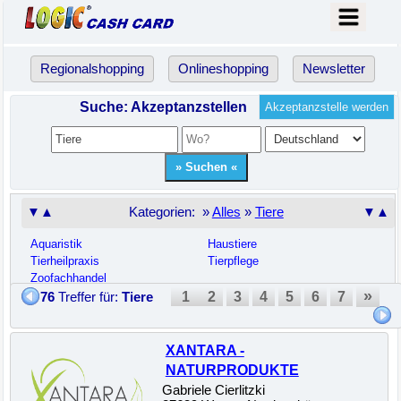
Regionalshopping
Onlineshopping
Newsletter
Suche: Akzeptanzstellen
Akzeptanzstelle werden
▼▲
Kategorien: »
Alles
»
Tiere
▼▲
Aquaristik
Haustiere
Tierheilpraxis
Tierpflege
Zoofachhandel
»
1
2
3
4
5
6
7
76
Treffer für:
Tiere
XANTARA -
NATURPRODUKTE
Gabriele Cierlitzki