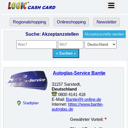
Regionalshopping
Onlineshopping
Newsletter
Suche: Akzeptanzstellen
Akzeptanzstelle werden
Autoglas-Service Bantje
31157 Sarstedt,
Deutschland
0800 4141 418
E-Mail:
Bantje@t-online.de
Stadtplan
Internet:
https://www.bantje-
autoglas.de
22500019981
*
Gewährter Vorteil: