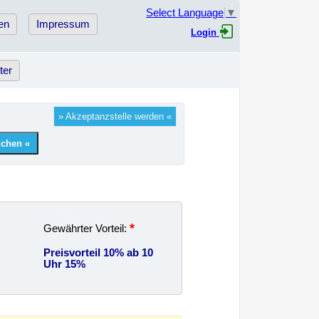
Select Language
▼
en
Impressum
Login
ter
»
Akzeptanzstelle werden
«
22500017142
*
Gewährter Vorteil:
Preisvorteil 10% ab 10
Uhr 15%