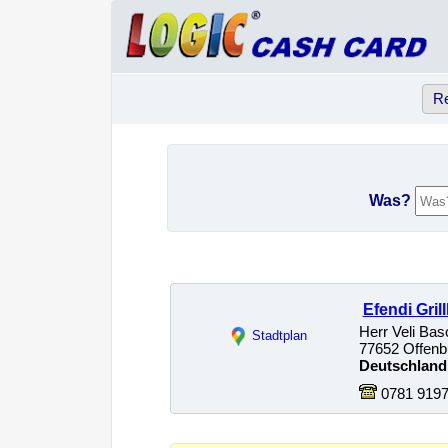
Re
Was?
Efendi Gril
Herr Veli Bas
Stadtplan
77652 Offenbu
Deutschland
0781 919