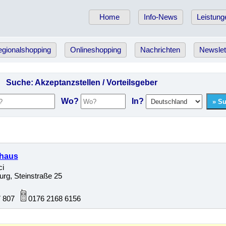
Home
Info-News
Leistung
gionalshopping
Onlineshopping
Nachrichten
Newslet
Suche: Akzeptanzstellen
/ Vorteilsgeber
Wo?
In?
lhaus
ci
rg, Steinstraße 25
7 807
0176 2168 6156