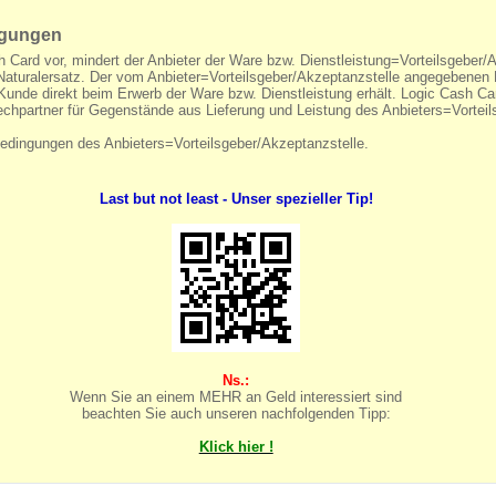
ingungen
h Card vor, mindert der Anbieter der Ware bzw. Dienstleistung=Vorteilsgeber
 Naturalersatz. Der vom Anbieter=Vorteilsgeber/Akzeptanzstelle angegebenen 
 Kunde direkt beim Erwerb der Ware bzw. Dienstleistung erhält. Logic Cash Ca
echpartner für Gegenstände aus Lieferung und Leistung des Anbieters=Vorteil
bedingungen des Anbieters=Vorteilsgeber/Akzeptanzstelle.
Last but not least - Unser spezieller Tip!
Ns.:
Wenn Sie an einem MEHR an Geld interessiert sind
beachten Sie auch unseren nachfolgenden Tipp:
Klick hier !