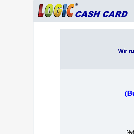
Wir r
(B
Neh