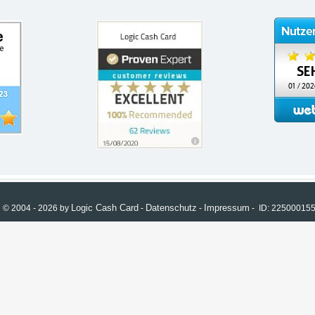
Logic Cash Card
Datenschutz
Impressum
© 2004 - 2026 by
-
-
- ID: 2250001