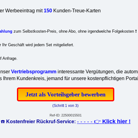
r Werbeeintrag mit
150
Kunden-Treue-Karten
ahlung
zum Selbstkosten-Preis, ohne Abo, ohne irgendwelche Folgekosten ❗
r Ihr Geschäft wird jedem Set mitgeliefert.
f Anfrage.
unser
Vertriebsprogramm
interessante Vergütungen, die automa
s Ihrem Kundenkreis, jemand für unsere kostenpflichtigen Porta
Jetzt als Vorteilsgeber bewerben
(Schritt 1 von 3)
Ref-ID: 22500015501
- - - - - 👉
Klick hier !
☎️
Kostenfreier Rückruf-Service: