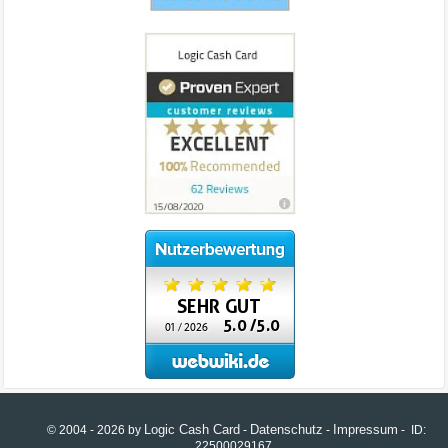
Logic Cash Card
Datenschutz
Impressum
© 2004 - 2026 by
-
-
- ID:
22500029167