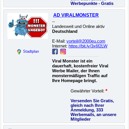
Werbepunkte - Gratis
AD VIRALMONSTER
--
Landesweit und Online aktiv
Deutschland
E-Mail:
vorteil@2000eu.com
Internet:
https://bit.ly/3x6f2LW
Stadtplan
Viral Monster ist ein
dauerhaft, kostenfreier Viral
Werbe Mailer, der Ihnen
monstermäßigen Traffic auf
Ihre Homepage bringt.
22500033060
*
Gewährter Vorteil:
Versenden Sie Gratis,
gleich nach Ihrer
Anmeldung, 333
Werbemails, an unsere
Mitglieder