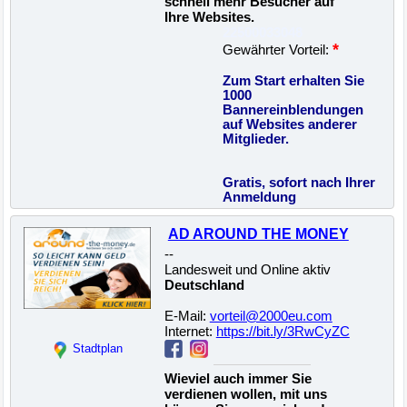
schnell mehr Besucher auf
Ihre Websites.
22500033048
*
Gewährter Vorteil:
Zum Start erhalten Sie
1000
Bannereinblendungen
auf Websites anderer
Mitglieder.
Gratis, sofort nach Ihrer
Anmeldung
AD AROUND THE MONEY
--
Landesweit und Online aktiv
Deutschland
E-Mail:
vorteil@2000eu.com
Internet:
https://bit.ly/3RwCyZC
Stadtplan
Wieviel auch immer Sie
verdienen wollen, mit uns