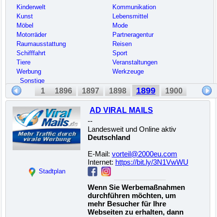
Kinderwelt
Kommunikation
Kunst
Lebensmittel
Möbel
Mode
Motorräder
Partneragentur
Raumausstattung
Reisen
Schifffahrt
Sport
Tiere
Veranstaltungen
Werbung
Werkzeuge
_Sonstige
1899
1
1896
1897
1898
1900
AD VIRAL MAILS
--
Landesweit und Online aktiv
Deutschland
E-Mail:
vorteil@2000eu.com
Internet:
https://bit.ly/3N1VwWU
Stadtplan
Wenn Sie Werbemaßnahmen
durchführen möchten, um
mehr Besucher für Ihre
Webseiten zu erhalten, dann