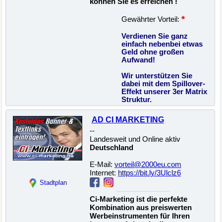
können Sie es erreichen !
22500033044
*
Gewährter Vorteil:
Verdienen Sie ganz
einfach nebenbei etwas
Geld ohne großen
Aufwand!
Wir unterstützen Sie
dabei mit dem Spillover-
Effekt unserer 3er Matrix
Struktur.
AD CI MARKETING
--
Landesweit und Online aktiv
Deutschland
E-Mail:
vorteil@2000eu.com
Internet:
https://bit.ly/3Ulclz6
Stadtplan
Ci-Marketing ist die perfekte
Kombination aus preiswerten
Werbeinstrumenten für Ihren