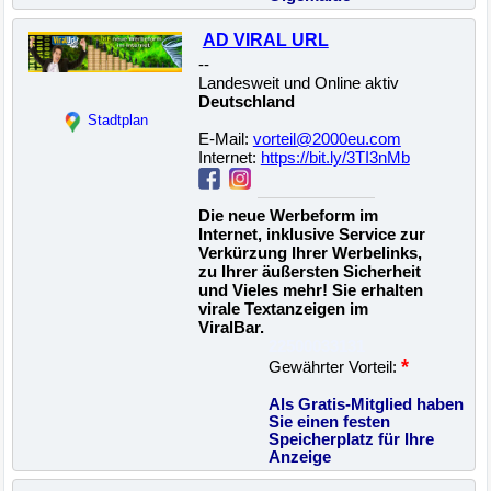
AD VIRAL URL
--
Landesweit und Online aktiv
Deutschland
Stadtplan
E-Mail:
vorteil@2000eu.com
Internet:
https://bit.ly/3TI3nMb
Die neue Werbeform im
Internet, inklusive Service zur
Verkürzung Ihrer Werbelinks,
zu Ihrer äußersten Sicherheit
und Vieles mehr! Sie erhalten
virale Textanzeigen im
ViralBar.
22500033131
*
Gewährter Vorteil:
Als Gratis-Mitglied haben
Sie einen festen
Speicherplatz für Ihre
Anzeige