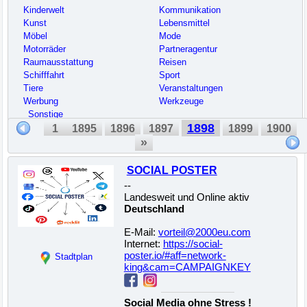
Kinderwelt
Kommunikation
Kunst
Lebensmittel
Möbel
Mode
Motorräder
Partneragentur
Raumausstattung
Reisen
Schifffahrt
Sport
Tiere
Veranstaltungen
Werbung
Werkzeuge
_Sonstige
1898
1
1895
1896
1897
1899
1900
»
SOCIAL POSTER
--
Landesweit und Online aktiv
Deutschland
E-Mail:
vorteil@2000eu.com
Internet:
https://social-
poster.io/#aff=network-
Stadtplan
king&cam=CAMPAIGNKEY
Social Media ohne Stress !