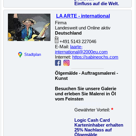
Einfluss auf die Welt.
LA ARTE - international
Firma
Landesweit und Online aktiv
Deutschland
+491 5143 227046
E-Mail:
laarte-
international@2000eu.com
Stadtplan
Internet:
https://sabineochs.com
Ölgemälde - Auftragsmalerei -
Kunst
Besuchen Sie unsere Galerie
und erleben Sie Malerei in Öl
vom Feinsten
22500033210
*
Gewährter Vorteil:
Logic Cash Card
Karteninhaber erhalten
25% Nachlass auf
Ölgemälde