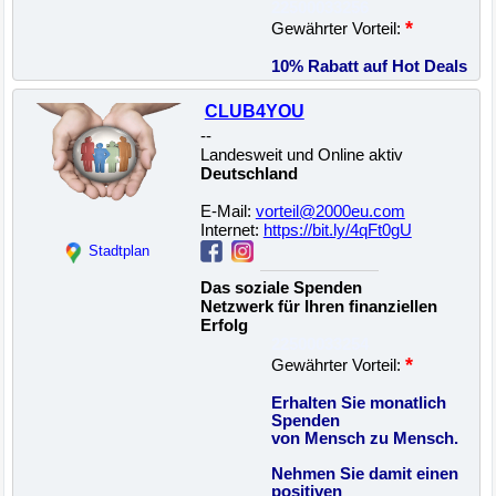
22500033256
*
Gewährter Vorteil:
10% Rabatt auf Hot Deals
CLUB4YOU
--
Landesweit und Online aktiv
Deutschland
E-Mail:
vorteil@2000eu.com
Internet:
https://bit.ly/4qFt0gU
Stadtplan
Das soziale Spenden
Netzwerk für Ihren finanziellen
Erfolg
22500033254
*
Gewährter Vorteil:
Erhalten Sie monatlich
Spenden
von Mensch zu Mensch.
Nehmen Sie damit einen
positiven