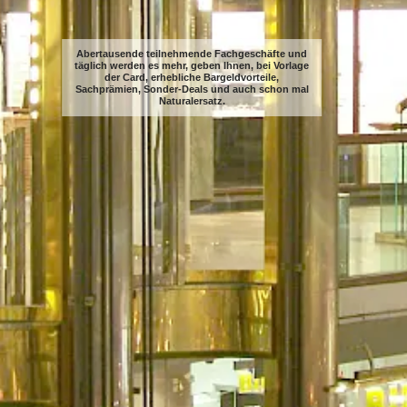
Abertausende teilnehmende Fachgeschäfte und
täglich werden es mehr, geben Ihnen, bei Vorlage
der Card, erhebliche Bargeldvorteile,
Sachprämien, Sonder-Deals und auch schon mal
Naturalersatz.